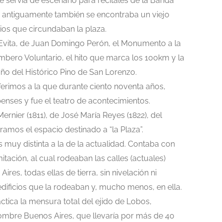
servía de escenario para recitales de la Banda
y antiguamente también se encontraba un viejo
ios que circundaban la plaza.
Evita, de Juan Domingo Perón, el Monumento a la
mbero Voluntario, el hito que marca los 100km y la
oño del Histórico Pino de San Lorenzo.
erimos a la que durante ciento noventa años,
benses y fue el teatro de acontecimientos.
nier (1811), de José María Reyes (1822), del
amos el espacio destinado a “la Plaza”.
s muy distinta a la de la actualidad. Contaba con
itación, al cual rodeaban las calles (actuales)
es, todas ellas de tierra, sin nivelación ni
 edificios que la rodeaban y, mucho menos, en ella.
ctica la mensura total del ejido de Lobos,
 nombre Buenos Aires, que llevaría por más de 40