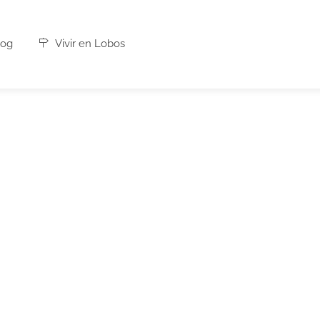
og
Vivir en Lobos