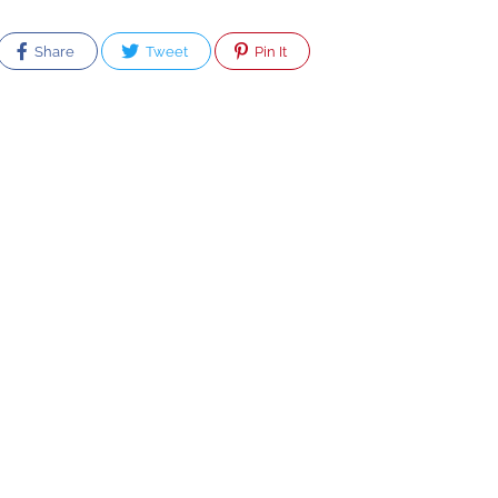
Share
Tweet
Pin It