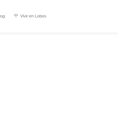
og
Vivir en Lobos