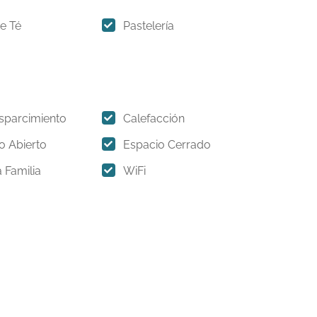
e Té
Pastelería
sparcimiento
Calefacción
o Abierto
Espacio Cerrado
 Familia
WiFi