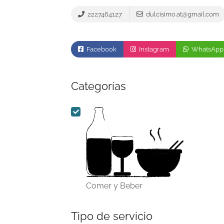
2227464127
dulcisimo.at@gmail.com
Facebook
Instagram
WhatsApp
Categorías
Comer y Beber
Tipo de servicio